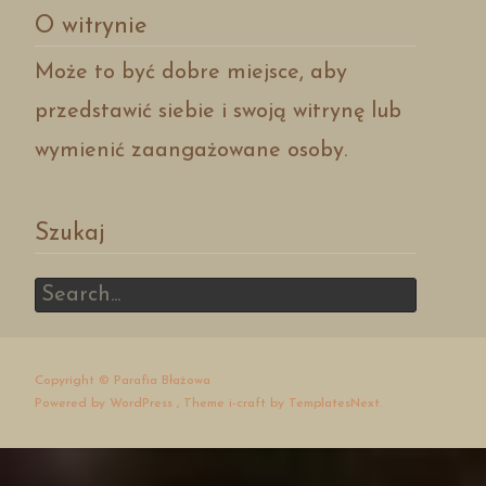
O witrynie
Może to być dobre miejsce, aby
przedstawić siebie i swoją witrynę lub
wymienić zaangażowane osoby.
Szukaj
Search
for:
Copyright © Parafia Błażowa
Powered by WordPress
, Theme
i-craft
by TemplatesNext.