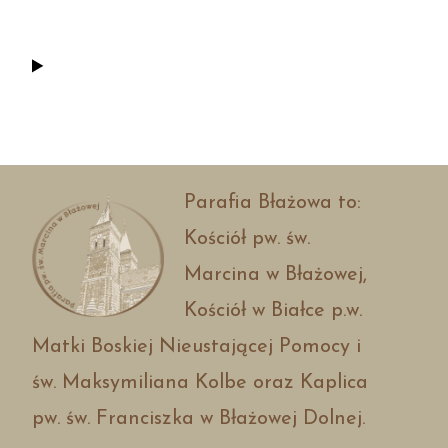
Parafia Błażowa to:
Kościół pw. św.
Marcina w Błażowej,
Kościół w Białce p.w.
Matki Boskiej Nieustającej Pomocy i
św. Maksymiliana Kolbe oraz Kaplica
pw. św. Franciszka w Błażowej Dolnej.