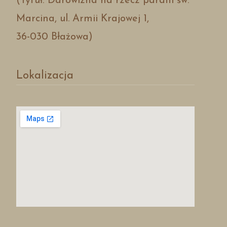
(Tytuł: Darowizna na rzecz parafii św.
Marcina, ul. Armii Krajowej 1,
36-030 Błażowa)
Lokalizacja