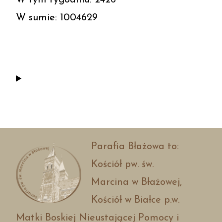
W sumie: 1004629
Parafia Błażowa to:
Kościół pw. św.
Marcina w Błażowej,
Kościół w Białce p.w.
Matki Boskiej Nieustającej Pomocy i