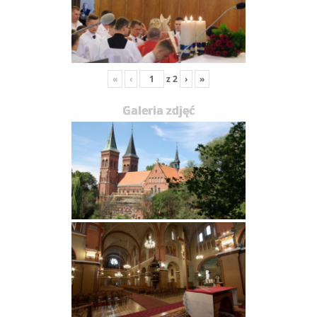
«
‹
z
2
›
»
Galeria zdjęć