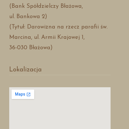
(Bank Spółdzielczy Błażowa,
ul. Bankowa 2)
(Tytuł: Darowizna na rzecz parafii św.
Marcina, ul. Armii Krajowej 1,
36-030 Błażowa)
Lokalizacja