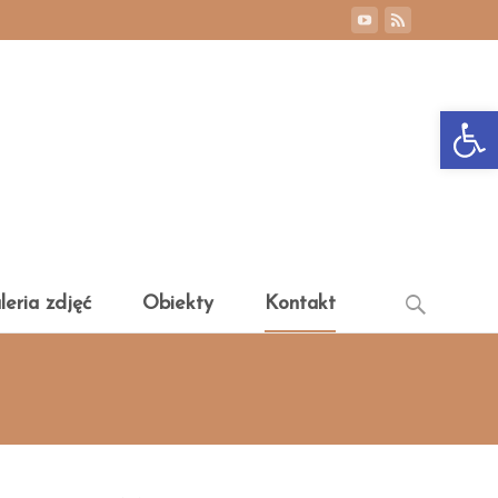
Otwórz 
Search
leria zdjęć
Obiekty
Kontakt
for: