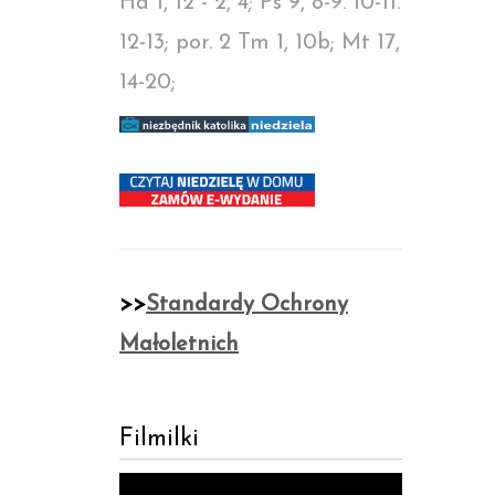
Ha 1, 12 - 2, 4; Ps 9, 8-9. 10-11.
12-13; por. 2 Tm 1, 10b; Mt 17,
14-20;
>>
Standardy Ochrony
Małoletnich
Filmilki