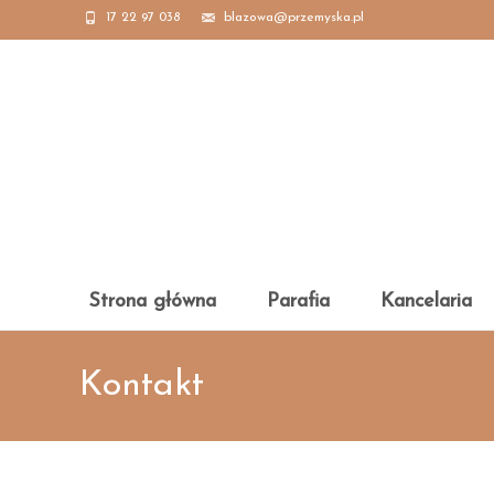
17 22 97 038
blazowa@przemyska.pl
Skip
Strona główna
Parafia
Kancelaria
to
content
Kontakt