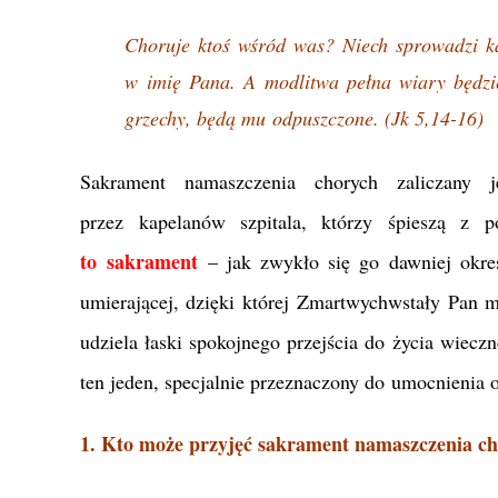
Choruje ktoś wśród was? Niech sprowadzi ka
w imię Pana. A modlitwa pełna wiary będzie
grzechy, będą mu odpuszczone. (Jk 5,14-16)
Sakrament namaszczenia chorych zaliczany j
przez kapelanów szpitala, którzy śpieszą 
to sakrament
– jak zwykło się go dawniej okr
umierającej, dzięki której Zmartwychwstały Pan 
udziela łaski spokojnego przejścia do życia wiecz
ten jeden, specjalnie przeznaczony do umocnienia 
1. Kto może przyjęć sakrament namaszczenia c