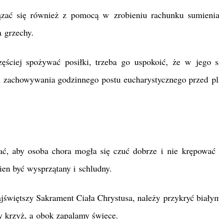
zać się również z pomocą w zrobieniu rachunku sumieni
 grzechy.
ęściej spożywać posiłki, trzeba go uspokoić, że w jego s
ku zachowywania godzinnego postu eucharystycznego przed 
ać, aby osoba chora mogła się czuć dobrze i nie krępować
ien być wysprzątany i schludny.
ajświętszy Sakrament Ciała Chrystusa, należy przykryć biały
y krzyż, a obok zapalamy świece.