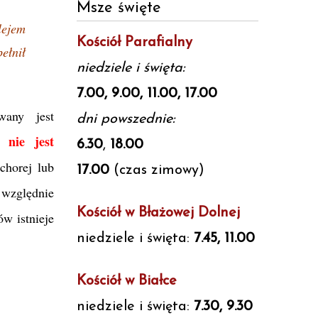
Msze święte
lejem
Kościół Parafialny
ełnił
niedziele i święta:
7.00, 9.00, 11.00, 17.00
wany jest
dni powszednie:
nie jest
ak
6.30
,
18.00
chorej lub
17.00
(czas zimowy)
 względnie
Kościół w Błażowej Dolnej
w istnieje
niedziele i święta:
7.45, 11.00
Kościół w Białce
niedziele i święta:
7.30, 9.30