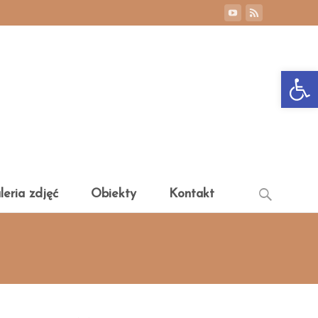
Otwórz 
Search
leria zdjęć
Obiekty
Kontakt
for: