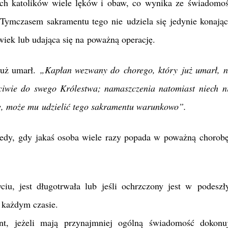
ch katolików wiele lęków i obaw, co wynika ze świadomośc
. Tymczasem sakramentu tego nie udziela się jedynie konaj
wiek lub udająca się na poważną operację.
już umarł.
„Kapłan wezwany do chorego, który już umarł, n
ciwie do swego Królestwa; namaszczenia natomiast niech ni
dę, może mu udzielić tego sakramentu warunkowo”.
tedy, gdy jakaś osoba wiele razy popada w poważną chorob
ciu, jest długotrwała lub jeśli ochrzczony jest w podesz
 każdym czasie.
t, jeżeli mają przynajmniej ogólną świadomość dokonuj