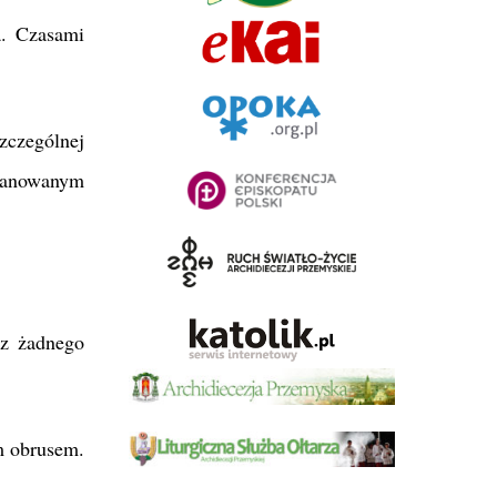
a. Czasami
zczególnej
planowanym
 z żadnego
m obrusem.