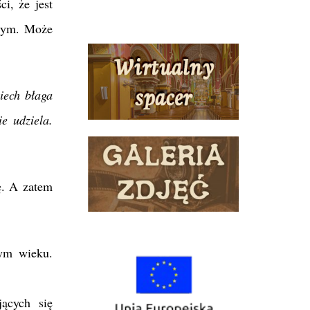
i, że jest
ącym. Może
iech błaga
e udziela.
ę. A zatem
łym wieku.
ących się