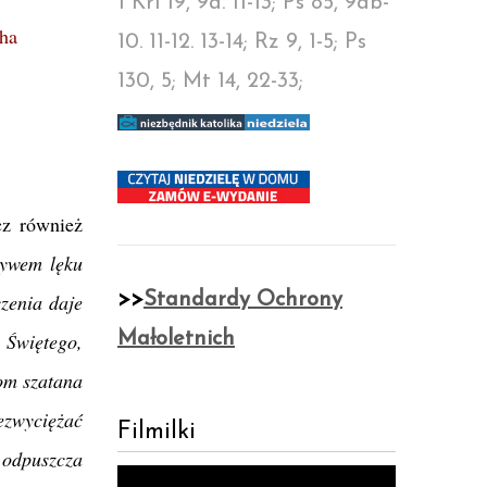
1 Krl 19, 9a. 11-13; Ps 85, 9ab-
cha
10. 11-12. 13-14; Rz 9, 1-5; Ps
130, 5; Mt 14, 22-33;
cz również
ływem lęku
zenia daje
>>
Standardy Ochrony
 Świętego,
Małoletnich
om szatana
ezwyciężać
Filmilki
e odpuszcza