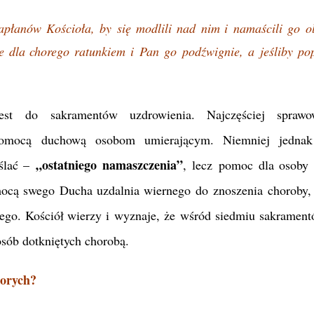
płanów Kościoła, by się modlili nad nim i namaścili go o
 dla chorego ratunkiem i Pan go podźwignie, a jeśliby pop
est do sakramentów uzdrowienia. Najczęściej sprawo
z pomocą duchową osobom umierającym. Niemniej jedn
„ostatniego namaszczenia”
eślać –
, lecz pomoc dla osoby 
mocą swego Ducha uzdalnia wiernego do znoszenia choroby,
nego. Kościół wierzy i wyznaje, że wśród siedmiu sakramentó
osób dotkniętych chorobą.
horych?