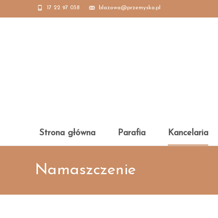
17 22 97 038
blazowa@przemyska.pl
Skip
Strona główna
Parafia
Kancelaria
to
content
Namaszczenie