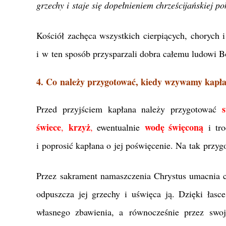
grzechy i staje się dopełnieniem chrześcijańskiej po
Kościół zachęca wszystkich cierpiących, chorych 
i w ten sposób przysparzali dobra całemu ludowi B
4. Co należy przygotować, kiedy wzywamy kapł
Przed przyjściem kapłana należy przygotować
świece
krzyż
wodę święconą
,
,
ewentualnie
i tr
i poprosić kapłana o jej poświęcenie. Na tak przy
Przez sakrament namaszczenia Chrystus umacnia ci
odpuszcza jej grzechy i uświęca ją. Dzięki łas
własnego zbawienia, a równocześnie przez swo