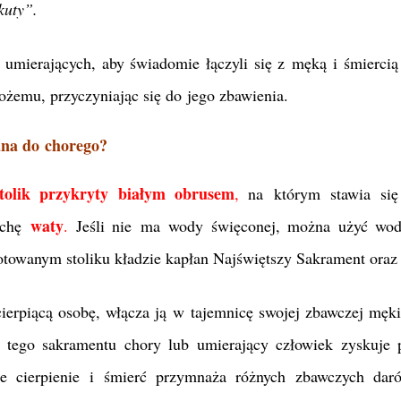
kuty”.
i umierających, aby świadomie łączyli się z męką i śmiercią
ożemu, przyczyniając się do jego zbawienia.
ana do chorego?
stolik przykryty białym obrusem
,
na którym stawia si
waty
ochę
.
Jeśli nie ma wody święconej, można użyć wod
gotowanym stoliku kładzie kapłan Najświętszy Sakrament oraz 
erpiącą osobę, włącza ją w tajemnicę swojej zbawczej męki 
ce tego sakramentu chory lub umierający człowiek zyskuje
je cierpienie i śmierć przymnaża różnych zbawczych da