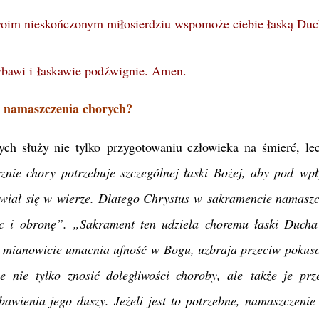
woim nieskończonym miłosierdziu wspomoże ciebie łaską Du
wybawi i łaskawie podźwignie. Amen.
e namaszczenia chorych?
ch służy nie tylko przygotowaniu człowieka na śmierć, le
znie chory potrzebuje szczególnej łaski Bożej, aby pod wp
wiał się w wierze. Dlatego Chrystus w sakramencie namaszc
c i obronę”. „Sakrament ten udziela choremu łaski Ducha
 mianowicie umacnia ufność w Bogu, uzbraja przeciw pokus
 nie tylko znosić dolegliwości choroby, ale także je prz
zbawienia jego duszy. Jeżeli jest to potrzebne, namaszczeni