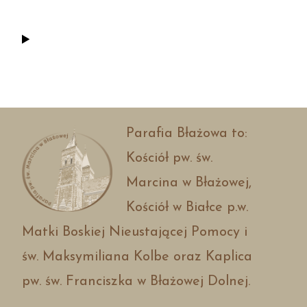
Parafia Błażowa to:
Kościół pw. św.
Marcina w Błażowej,
Kościół w Białce p.w.
Matki Boskiej Nieustającej Pomocy i
św. Maksymiliana Kolbe oraz Kaplica
pw. św. Franciszka w Błażowej Dolnej.