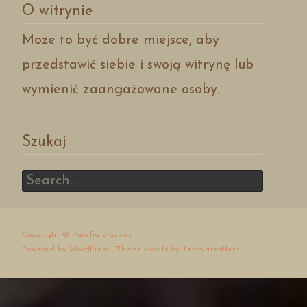
O witrynie
Może to być dobre miejsce, aby
przedstawić siebie i swoją witrynę lub
wymienić zaangażowane osoby.
Szukaj
Search
for:
Copyright © Parafia Błażowa
Powered by WordPress
, Theme
i-craft
by TemplatesNext.