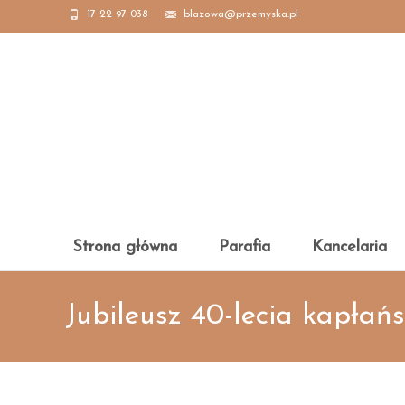
17 22 97 038
blazowa@przemyska.pl
Skip
Strona główna
Parafia
Kancelaria
to
content
Jubileusz 40-lecia kapłań