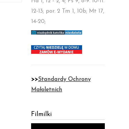
Ha 1, 12 - 2, 4; Ps 9, 8-9. 10-11.
12-13; por. 2 Tm 1, 10b; Mt 17,
14-20;
>>
Standardy Ochrony
Małoletnich
Filmilki