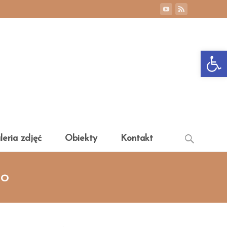
Otwórz 
Search
leria zdjęć
Obiekty
Kontakt
for:
go