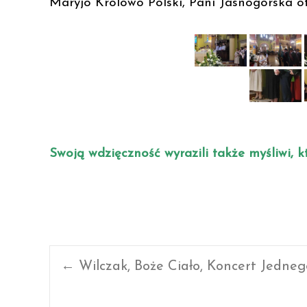
Maryjo Królowo Polski, Pani Jasnogórska ot
Swoją wdzięczność wyrazili także myśliwi, k
Post
←
Wilczak, Boże Ciało, Koncert Jedne