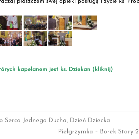
aczaj płaszczem swej opieki posługę i życie ks. Pro
tórych kapelanem jest ks. Dziekan (kliknij)
go Serca Jednego Ducha, Dzień Dziecka
Pielgrzymka – Borek Stary 