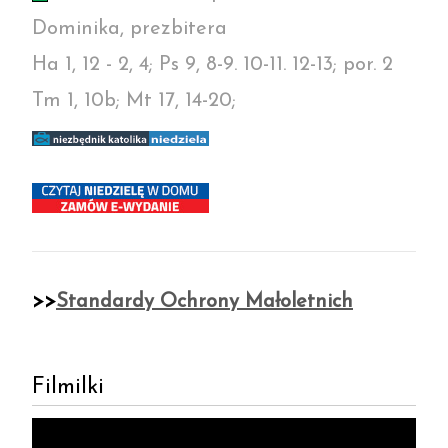
Dominika, prezbitera
Ha 1, 12 - 2, 4; Ps 9, 8-9. 10-11. 12-13; por. 2
Tm 1, 10b; Mt 17, 14-20;
>>
Standardy Ochrony Małoletnich
Filmilki