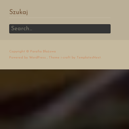
Szukaj
Search
for:
Copyright © Parafia Błażowa
Powered by WordPress
, Theme
i-craft
by TemplatesNext.