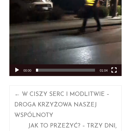
00:00
01:04
Post
←
W CISZY SERC I MODLITWIE –
DROGA KRZYŻOWA NASZEJ
navigation
WSPÓLNOTY
JAK TO PRZEŻYĆ? – TRZY DNI,