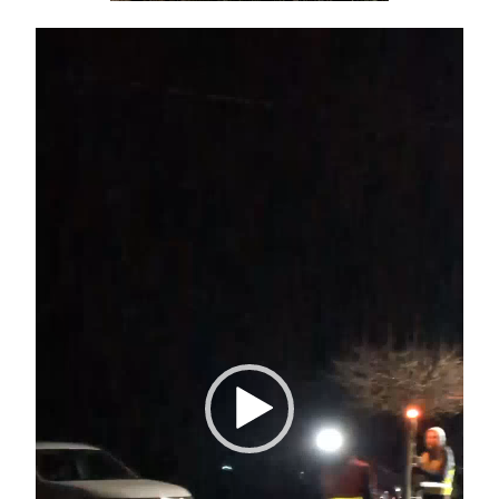
Odtwarzacz
video