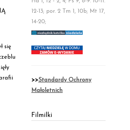
Ha 1, 12 - 2, 4; Ps 9, 8-9. 10-11.
NĄ
12-13; por. 2 Tm 1, 10b; Mt 17,
14-20;
ł się
czeblu
ięły
rafii
>>
Standardy Ochrony
Małoletnich
Filmilki