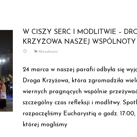
W CISZY SERC I MODLITWIE – DR
KRZYŻOWA NASZEJ WSPÓLNOTY
Aktualności
24 marca w naszej parafii odbyła się wy
Droga Krzyżowa, która zgromadziła wiel
wiernych pragnących wspólnie przeżywa
szczególny czas refleksji i modlitwy. Spo
rozpoczęliśmy Eucharystią o godz. 17:00
której mogliśmy