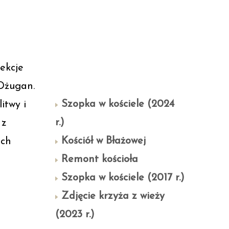
lekcje
 Dżugan.
Szopka w kościele (2024
itwy i
r.)
 z
Kościół w Błażowej
ich
Remont kościoła
Szopka w kościele (2017 r.)
Zdjęcie krzyża z wieży
(2023 r.)