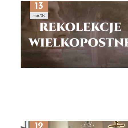
13
mar/26
12