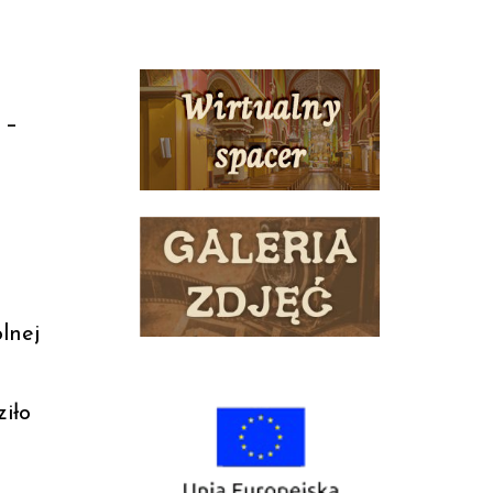
 –
lnej
iło