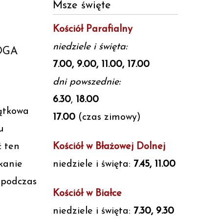
Msze święte
Kościół Parafialny
niedziele i święta:
OGA
7.00, 9.00, 11.00, 17.00
dni powszednie:
6.30
,
18.00
jątkowa
17.00
(czas zimowy)
u
ć ten
Kościół w Błażowej Dolnej
tkanie
niedziele i święta:
7.45, 11.00
, podczas
Kościół w Białce
niedziele i święta:
7.30, 9.30