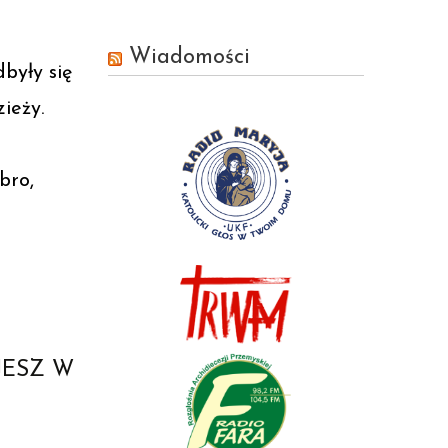
Wiadomości
były się
ieży.
bro,
JESZ W