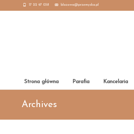
17 22 97 038
blazowa@przemyska.pl
Skip
Strona główna
Parafia
Kancelaria
to
content
Archives