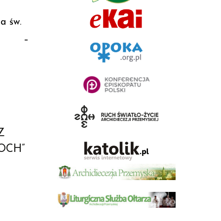
a św.
owa –
Z
OCH”