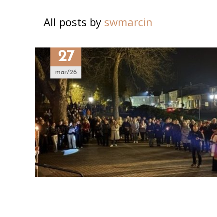
All posts by
swmarcin
27
mar/26