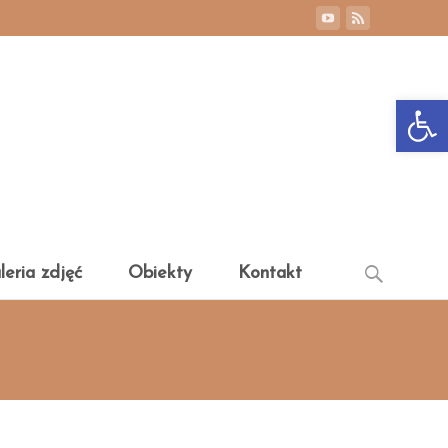
Otwórz 
Search
leria zdjęć
Obiekty
Kontakt
for: