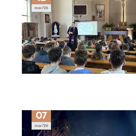
mar/26
07
mar/26