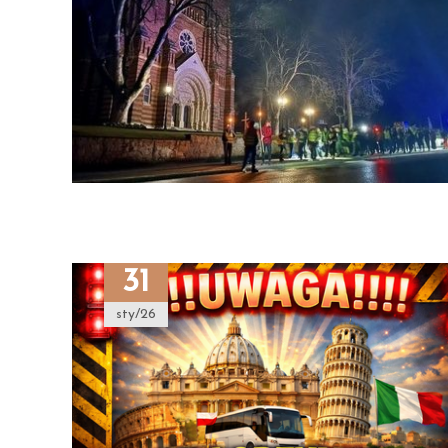
31
sty/26