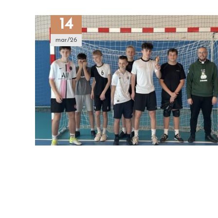
14
mar/26