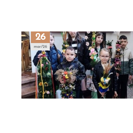
26
mar/26